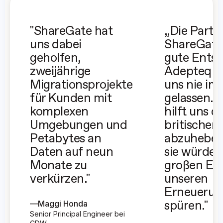
"ShareGate hat
„Die Partn
uns dabei
ShareGate 
geholfen,
gute Entsc
zweijährige
Adepteq – 
Migrationsprojekte
uns nie im 
für Kunden mit
gelassen. 
komplexen
hilft uns d
Umgebungen und
britischen
Petabytes an
abzuheben
Daten auf neun
sie würden
Monate zu
großen Ein
verkürzen."
unseren
Erneuerun
—
Maggi Honda
spüren."
Senior Principal Engineer bei