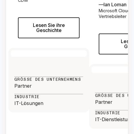
CDW
—
Ian Loman
Microsoft Cloud-
Vertriebsleiter
Lesen Sie ihre
Geschichte
Lesen
Ges
GRÖSSE DES UNTERNEHMENS
Partner
GRÖSSE DES UNT
INDUSTRIE
Partner
IT-Lösungen
INDUSTRIE
IT-Dienstleistun