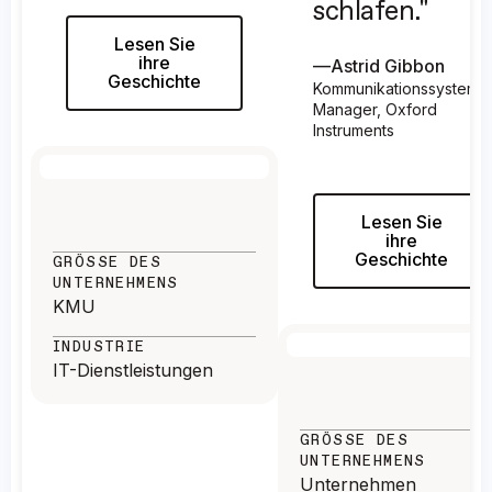
schlafen."
Website-Einstellungen
Lesen Sie
Sites
ihre
—
Astrid Gibbon
Unterseiten
Geschichte
Kommunikationssystem-
Teams-Apps
Manager, Oxford
Teams-Kanäle und -Unterhaltungen
Instruments
Team-Berechtigungen
Teams-Registerkarten
Benutzerbenachrichtigungen
Lesen Sie
Webparts
ihre
Geschichte
GRÖSSE DES U
NTERNEHMENS
KMU
INDUSTRIE
IT-Dienstleistungen
GRÖSSE DES U
NTERNEHMENS
Unternehmen