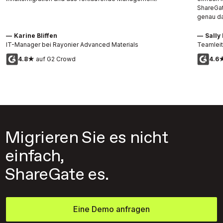
ShareGat
genau da
—
Karine Bliffen
—
Sally
IT-Manager bei Rayonier Advanced Materials
Teamleit
4.8★
auf G2 Crowd
4.6
Migrieren Sie es nicht
einfach,
ShareGate es.
Eine Demo anfragen