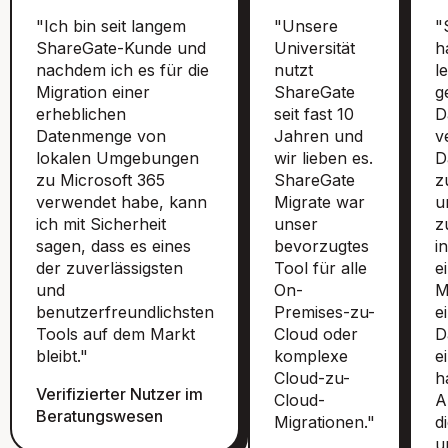
"Ich bin seit langem
"Unsere
"
ShareGate-Kunde und
Universität
h
nachdem ich es für die
nutzt
l
Migration einer
ShareGate
g
erheblichen
seit fast 10
D
Datenmenge von
Jahren und
v
lokalen Umgebungen
wir lieben es.
D
zu Microsoft 365
ShareGate
z
verwendet habe, kann
Migrate war
u
ich mit Sicherheit
unser
z
sagen, dass es eines
bevorzugtes
i
der zuverlässigsten
Tool für alle
e
und
On-
M
benutzerfreundlichsten
Premises-zu-
e
Tools auf dem Markt
Cloud oder
D
bleibt."
komplexe
e
Cloud-zu-
h
Verifizierter Nutzer im
Cloud-
A
Beratungswesen
Migrationen."
d
u