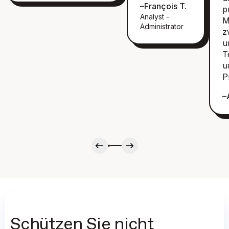
–
François T.
p
Analyst -
M
Administrator
z
u
T
u
P
–
Schützen Sie nicht