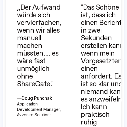
Microsoft Purview-Vertraulichkeitsbezeichnungen
„Der Aufwand
"Das Schöne
Outlook-Kalender
würde sich
ist, dass ich
Outlook-E-Mails
vervierfachen,
einen Bericht
Kategorien
wenn wir alles
in zwei
Serverseitige Regeln
manuell
Sekunden
Nintex-Workflows und -Formulare
machen
erstellen kann,
Berechtigungen und Berechtigungsebenen
müssten…. es
wenn mein
Persönliche Laufwerke
wäre fast
Vorgesetzter
Planner
unmöglich
einen
Private Kanäle
ohne
anfordert. Es
Freigegebene Laufwerke
ShareGate."
ist so klar und
Freigegebene Postfächer
SharePoint-Gruppen
niemand kann
SharePoint-Workflows (Standard und SharePoint
—
Doug Punchak
es anzweifeln.
Designer)
Application
Ich kann
Websitesammlungen
Development Manager,
praktisch
Avvenire Solutions
Websitespalten
ruhig
Websitenavigation