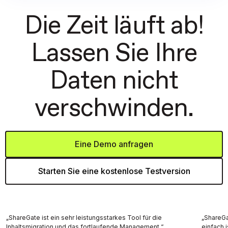
Die Zeit läuft ab!
Lassen Sie Ihre
Daten nicht
verschwinden.
Eine Demo anfragen
Starten Sie eine kostenlose Testversion
„ShareGate ist ein sehr leistungsstarkes Tool für die
„ShareGa
Inhaltsmigration und das fortlaufende Management.“
einfach 