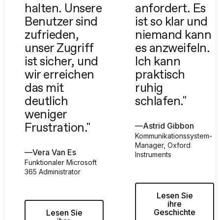
halten. Unsere
anfordert. Es
Benutzer sind
ist so klar und
zufrieden,
niemand kann
unser Zugriff
es anzweifeln.
ist sicher, und
Ich kann
wir erreichen
praktisch
das mit
ruhig
deutlich
schlafen."
weniger
—
Astrid Gibbon
Frustration."
Kommunikationssystem-
Manager, Oxford
—
Vera Van Es
Instruments
Funktionaler Microsoft
365 Administrator
Lesen Sie
ihre
Geschichte
Lesen Sie