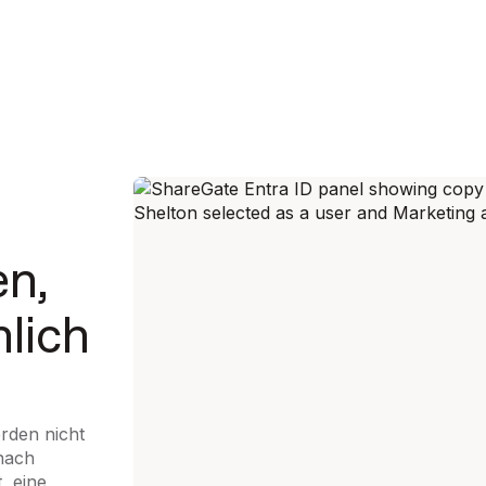
en,
hlich
erden nicht
nach
, eine