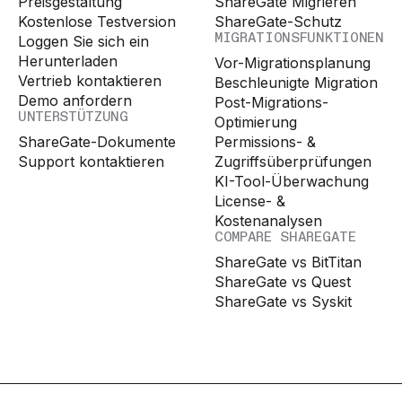
Preisgestaltung
ShareGate Migrieren
Kostenlose Testversion
ShareGate-Schutz
MIGRATIONSFUNKTIONEN
Loggen Sie sich ein
Herunterladen
Vor-Migrationsplanung
Vertrieb kontaktieren
Beschleunigte Migration
Demo anfordern
Post-Migrations-
UNTERSTÜTZUNG
Optimierung
ShareGate-Dokumente
Permissions- &
Support kontaktieren
Zugriffsüberprüfungen
KI-Tool-Überwachung
License- &
Kostenanalysen
COMPARE SHAREGATE
ShareGate vs BitTitan
ShareGate vs Quest
ShareGate vs Syskit