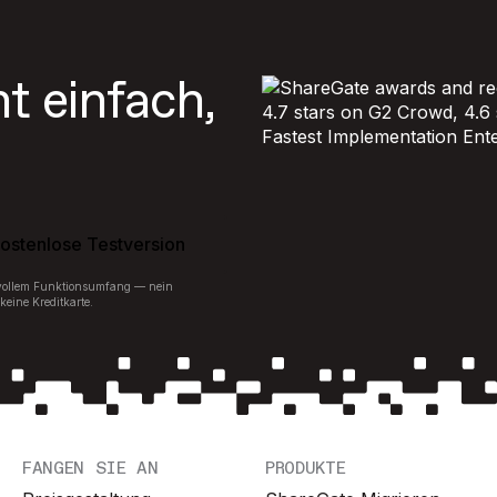
ht einfach,
kostenlose Testversion
 vollem Funktionsumfang — nein
keine Kreditkarte.
FANGEN SIE AN
PRODUKTE