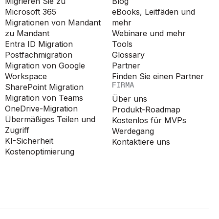
Migrieren Sie zu
Blog
Microsoft 365
eBooks, Leitfäden und
Migrationen von Mandant
mehr
zu Mandant
Webinare und mehr
Entra ID Migration
Tools
Postfachmigration
Glossary
Migration von Google
Partner
Workspace
Finden Sie einen Partner
FIRMA
SharePoint Migration
Migration von Teams
Über uns
OneDrive-Migration
Produkt-Roadmap
Übermäßiges Teilen und
Kostenlos für MVPs
Zugriff
Werdegang
KI-Sicherheit
Kontaktiere uns
Kostenoptimierung