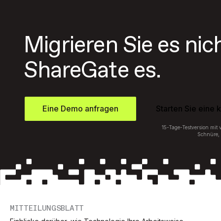
Migrieren Sie es nic
ShareGate es.
Eine Demo anfragen
Starten Sie eine 
15-Tage-Testversion mit
Schnüre, 
MITTEILUNGSBLATT