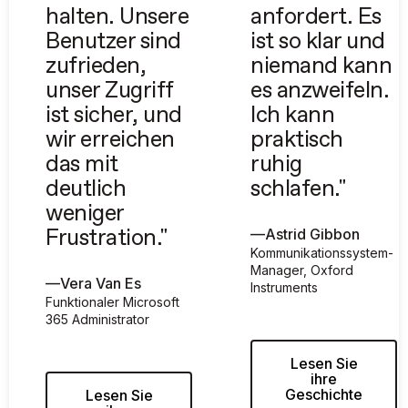
halten. Unsere
anfordert. Es
Benutzer sind
ist so klar und
zufrieden,
niemand kann
unser Zugriff
es anzweifeln.
ist sicher, und
Ich kann
wir erreichen
praktisch
das mit
ruhig
deutlich
schlafen."
weniger
—
Astrid Gibbon
Frustration."
Kommunikationssystem-
Manager, Oxford
—
Vera Van Es
Instruments
Funktionaler Microsoft
365 Administrator
Lesen Sie
ihre
Geschichte
Lesen Sie