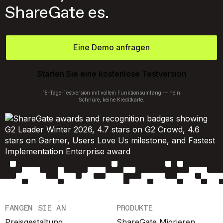
ShareGate es.
Eine Demo anfragen
Starten Sie eine kostenlose Testversion
15-Tage-Testversion mit vollem Funktionsumfang — nein
Schnüre, keine Kreditkarte.
FANGEN SIE AN
PRODUKTE
Preisgestaltung
ShareGate Migrieren