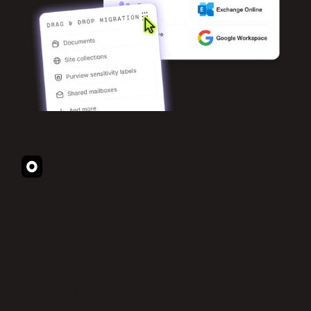
Protect
Gouvernance totale des
données
Créez un environnement Microsoft 365 sécurisé et
prêt pour l'IA, sans effort.