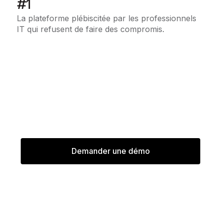
#1
La plateforme plébiscitée par les professionnels
IT qui refusent de faire des compromis.
Parlez à un expert avant de
vous engager.
Réservez un appel de 30 minutes avec un
expert ShareGate. Nous répondrons à vos
questions techniques les plus complexes.
Demander une démo