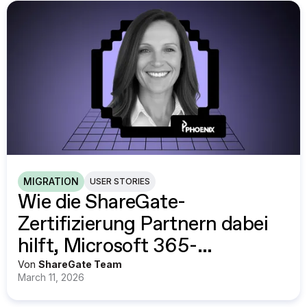
MIGRATION
USER STORIES
Wie die ShareGate-
Zertifizierung Partnern dabei
hilft, Microsoft 365-
Migrationen mit Vertrauen
Von
ShareGate Team
March 11, 2026
durchzuführen