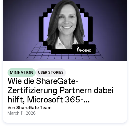
MIGRATION
USER STORIES
Wie die ShareGate-
Zertifizierung Partnern dabei
hilft, Microsoft 365-
Migrationen mit Vertrauen
Von
ShareGate Team
March 11, 2026
durchzuführen