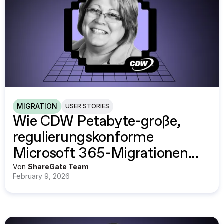
MIGRATION
USER STORIES
Wie CDW Petabyte-große,
regulierungskonforme
Microsoft 365-Migrationen
mit ShareGate durchführt
Von
ShareGate Team
February 9, 2026