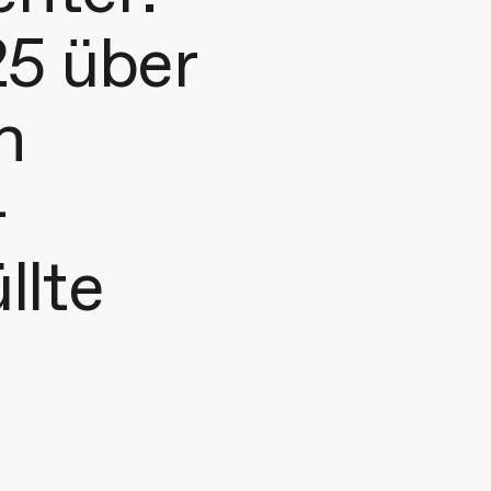
25 über
n
-
llte