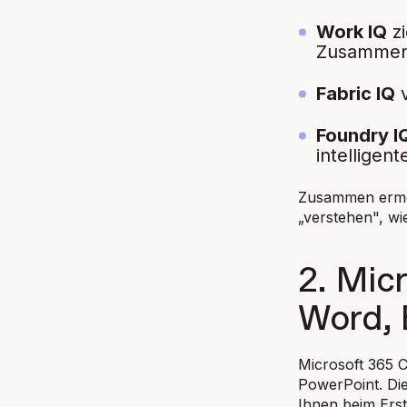
Work IQ
zi
Zusammena
Fabric IQ
v
Foundry I
intelligen
Zusammen ermög
„verstehen", wi
2. Mic
Word, 
Microsoft 365 C
PowerPoint. Die
Ihnen beim Erst