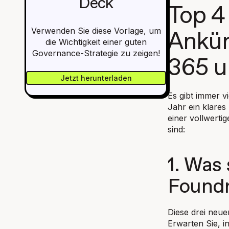
Deck
Top 4
Verwenden Sie diese Vorlage, um
Ankün
die Wichtigkeit einer guten
Governance-Strategie zu zeigen!
365 u
Jetzt herunterladen
Es gibt immer v
Jahr ein klares 
einer vollwertig
sind:
1. Was
Foundr
Diese drei neue
Erwarten Sie, i