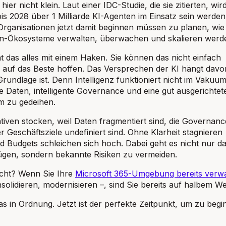
hier nicht klein. Laut einer IDC-Studie, die sie zitierten, wir
bis 2028 über 1 Milliarde KI-Agenten im Einsatz sein werden
Organisationen jetzt damit beginnen müssen zu planen, wie 
n-Ökosysteme verwalten, überwachen und skalieren werd
 das alles mit einem Haken. Sie können das nicht einfach
 auf das Beste hoffen. Das Versprechen der KI hängt davo
Grundlage ist. Denn Intelligenz funktioniert nicht im Vakuum
 Daten, intelligente Governance und eine gut ausgerichtet
m zu gedeihen.
iativen stocken, weil Daten fragmentiert sind, die Governanc
r Geschäftsziele undefiniert sind. Ohne Klarheit stagnieren
nd Budgets schleichen sich hoch. Dabei geht es nicht nur d
ügen, sondern bekannte Risiken zu vermeiden.
icht? Wenn Sie Ihre
Microsoft 365-Umgebung bereits verwa
olidieren, modernisieren –, sind Sie bereits auf halbem We
 das in Ordnung. Jetzt ist der perfekte Zeitpunkt, um zu begi