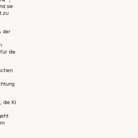
nd sie
t zu
% der
n
für die
ischen
chtung
 die KI
geht
en