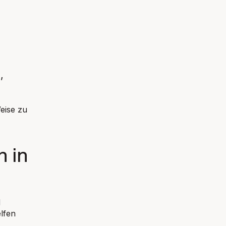
,
eise zu
n in
d
lfen