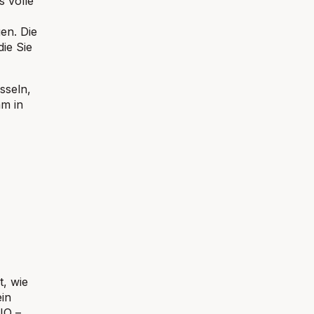
s volle
en. Die
die Sie
sseln,
am in
t, wie
ein
IQ –,