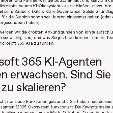
ratoren und Partner war die Botschaft laut und klar: Um da
Microsofts neuem KI-Ökosystem zu erschließen, muss Ihre
t sein. Saubere Daten. Klare Governance. Solide Grundlag
 für die Sie sich schon seit Jahren eingesetzt haben (oder 
 hergeschoben haben).
werden wir die größten Ankündigungen von Ignite aufschlü
 sie wichtig sind, und was Sie jetzt tun können, um Ihr Te
 Microsoft 365-Ära zu führen.
soft 365 KI-Agenten
n erwachsen. Sind Sie
 zu skalieren?
icht nur neue Funktionen gelauncht. Sie haben neu definier
gesamten M365-Ökosystem funktioniert. Die Keynote stellte 
„Intelligenzebenen" vor – Work IQ, Fabric IQ und Foundry 