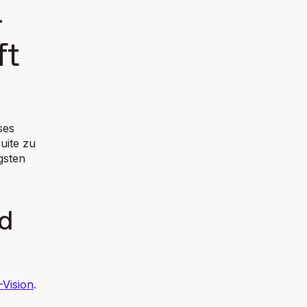
-
ft
ses
suite zu
igsten
nd
-Vision
.