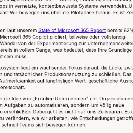
 Apps in vernetzte, kontextbewusste Systeme verwandeln. U
lar: Wir bewegen uns über die Pilotphase hinaus. Es ist Zei
ben laut unserem
State of Microsoft 365 Report
bereits 82
icrosoft 365 Copilot pilotiert, teilweise oder vollständig
r Wandel von der Experimentierung zur unternehmensweite
bereits in vollem Gange, was bedeutet, dass Ihre Grundlage 
it sein muss.
osystem liegt ein wachsender Fokus darauf, die Lücke zw
en und tatsächlicher Produktionsnutzung zu schließen. Das
ufmerksamkeit auf langfristigen Wert, geschäftliche Ausri
ereitschaft.
h die Idee von „Frontier-Unternehmen" ein, Organisationen,
um Aufgaben zu automatisieren, sondern um völlig neue
u erschließen. Dabei geht es nicht nur ums Zeitsparen. Es 
zu verändern, wie wir arbeiten, wie Entscheidungen getroff
 schnell Teams sich bewegen können.