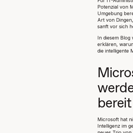
Für IT-Administ
Potenzial von 
Umgebung berei
Art von Dingen,
sanft vor sich
In diesem Blog 
erklären, warum
die intelligente
Micro
werde
bereit
Microsoft hat n
Intelligenz im 
neues Trio von 