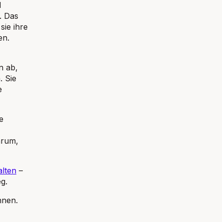
d
. Das
sie ihre
en.
n ab,
. Sie
e
e
arum,
lten
–
g.
nnen.