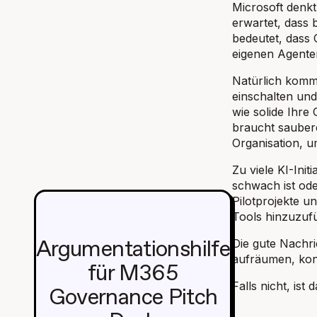
Microsoft denkt 
erwartet, dass 
bedeutet, dass 
eigenen Agente
Natürlich kommt
einschalten und
wie solide Ihre 
braucht saubere
Organisation, u
Zu viele KI-Init
schwach ist ode
Pilotprojekte u
Tools hinzuzuf
Die gute Nachr
Argumentationshilfe
aufräumen, kons
für M365
Falls nicht, ist
Governance Pitch